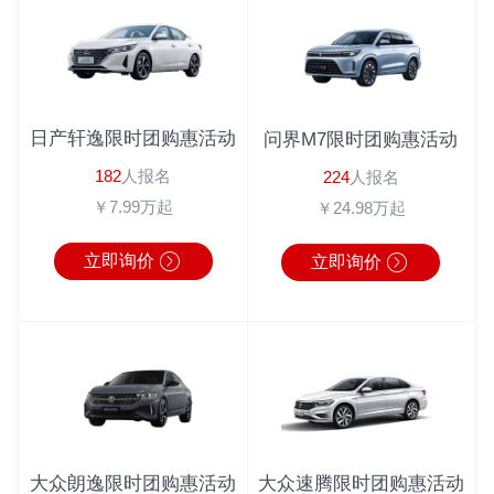
吴先生
182*****1022
丰田C-HR
半小时前
倪先生
180*****6543
英朗
2分钟前
马女士
183*****9462
广汽本田
1秒前
周先生
180*****3064
奔驰
1分钟前
日产轩逸限时团购惠活动
问界M7限时团购惠活动
周先生
138*****0104
丰田C-HR
10分钟前
182
人报名
224
人报名
李先生
186*****6222
宝马4系
1分钟前
￥7.99万起
￥24.98万起
立即询价
立即询价
大众朗逸限时团购惠活动
大众速腾限时团购惠活动