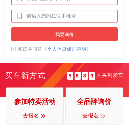
0
0
1
1
2
0
2
3
我要询价
0
1
3
4
1
2
4
5
阅读并同意《
个人信息保护声明
》
2
3
5
6
3
4
6
7
4
5
7
8
买车新方式
人买到爱车
5
6
8
9
6
7
9
7
8
8
9
参加特卖活动
全品牌询价
9
去报名
去报名