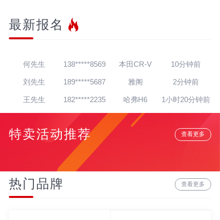
最新报名
王先生
139*****7564
帕萨特
30秒前
杨先生
182*****2624
迈腾
1分钟前
何先生
138*****8569
本田CR-V
10分钟前
刘先生
189*****5687
雅阁
2分钟前
王先生
182*****2235
哈弗H6
1小时20分钟前
朱先生
139*****4138
英朗
1小时16分钟前
特卖活动推荐
吴先生
181*****5020
朗逸
1天前
查看更多
孙先生
139*****4318
奥迪A8
12分钟前
赵先生
180*****3064
宝马7系
22分钟前
热门品牌
查看更多
贾先生
152*****8888
宝马Z4
20分钟前
高先生
134*****6284
奥迪A6L
15分钟前