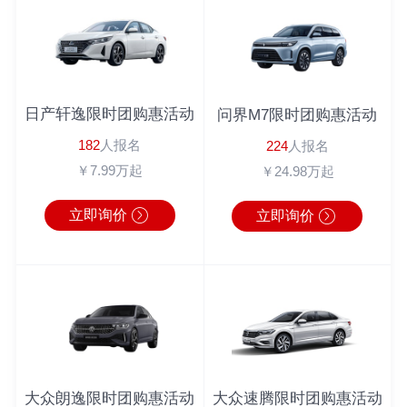
倪先生
180*****6543
英朗
2分钟前
马女士
183*****9462
广汽本田
1秒前
周先生
180*****3064
奔驰
1分钟前
日产轩逸限时团购惠活动
问界M7限时团购惠活动
周先生
138*****0104
丰田C-HR
10分钟前
182
人报名
224
人报名
李先生
186*****6222
宝马4系
1分钟前
￥7.99万起
￥24.98万起
立即询价
立即询价
大众朗逸限时团购惠活动
大众速腾限时团购惠活动