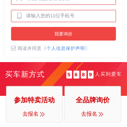
0
0
1
1
2
0
2
3
我要询价
0
1
3
4
1
2
4
5
阅读并同意《
个人信息保护声明
》
2
3
5
6
3
4
6
7
4
5
7
8
买车新方式
人买到爱车
5
6
8
9
6
7
9
7
8
8
9
参加特卖活动
全品牌询价
9
去报名
去报名