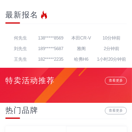
最新报名
王先生
139*****7564
帕萨特
30秒前
杨先生
182*****2624
迈腾
1分钟前
何先生
138*****8569
本田CR-V
10分钟前
刘先生
189*****5687
雅阁
2分钟前
王先生
182*****2235
哈弗H6
1小时20分钟前
朱先生
139*****4138
英朗
1小时16分钟前
特卖活动推荐
吴先生
181*****5020
朗逸
1天前
查看更多
孙先生
139*****4318
奥迪A8
12分钟前
赵先生
180*****3064
宝马7系
22分钟前
热门品牌
查看更多
贾先生
152*****8888
宝马Z4
20分钟前
高先生
134*****6284
奥迪A6L
15分钟前
吴先生
182*****1022
丰田C-HR
半小时前