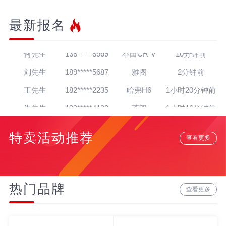
王先生
139*****7564
帕萨特
30秒前
最新报名
杨先生
182*****2624
迈腾
1分钟前
何先生
138*****8569
本田CR-V
10分钟前
刘先生
189*****5687
雅阁
2分钟前
王先生
182*****2235
哈弗H6
1小时20分钟前
朱先生
139*****4138
英朗
1小时16分钟前
吴先生
181*****5020
朗逸
1天前
特卖活动推荐
查看更多
孙先生
139*****4318
奥迪A8
12分钟前
赵先生
180*****3064
宝马7系
22分钟前
贾先生
152*****8888
宝马Z4
20分钟前
热门品牌
查看更多
高先生
134*****6284
奥迪A6L
15分钟前
吴先生
182*****1022
丰田C-HR
半小时前