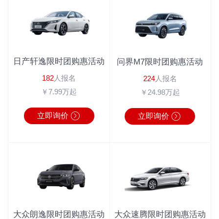
倪先生
180*****6543
英朗
2分钟前
马女士
183*****9462
广汽本田
1秒前
周先生
180*****3064
奔驰
1分钟前
周先生
138*****0104
丰田C-HR
10分钟前
日产轩逸限时团购惠活动
问界M7限时团购惠活动
李先生
186*****6222
宝马4系
1分钟前
182
人报名
224
人报名
￥7.99万起
￥24.98万起
立即询价
立即询价
大众朗逸限时团购惠活动
大众速腾限时团购惠活动