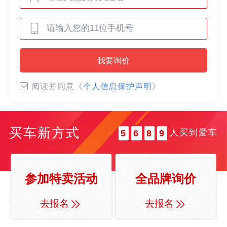
0
0
1
1
2
0
2
3
我要询价
0
1
3
4
1
2
4
5
阅读并同意《
个人信息保护声明
》
2
3
5
6
3
4
6
7
4
5
7
8
买车新方式
人买到爱车
5
6
8
9
6
7
9
7
8
8
9
参加特卖活动
全品牌询价
9
去报名
去报名