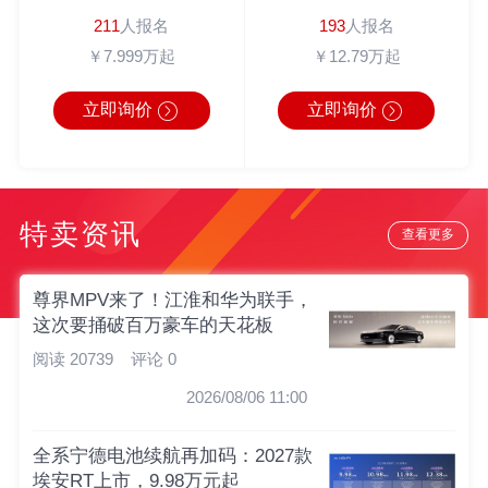
211
人报名
193
人报名
￥7.999万起
￥12.79万起
立即询价
立即询价
特卖资讯
查看更多
尊界MPV来了！江淮和华为联手，
这次要捅破百万豪车的天花板
阅读 20739
评论 0
2026/08/06 11:00
全系宁德电池续航再加码：2027款
埃安RT上市，9.98万元起