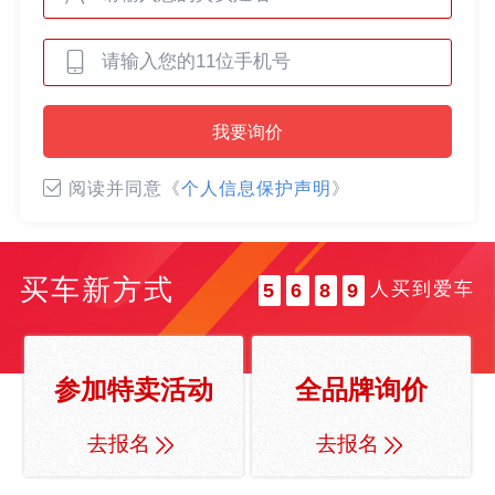
0
0
1
1
2
0
2
3
我要询价
0
1
3
4
1
2
4
5
阅读并同意《
个人信息保护声明
》
2
3
5
6
3
4
6
7
4
5
7
8
买车新方式
人买到爱车
5
6
8
9
6
7
9
7
8
8
9
参加特卖活动
全品牌询价
9
去报名
去报名