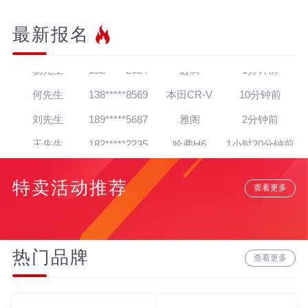
最新报名
王先生
139*****7564
帕萨特
30秒前
杨先生
182*****2624
迈腾
1分钟前
何先生
138*****8569
本田CR-V
10分钟前
刘先生
189*****5687
雅阁
2分钟前
王先生
182*****2235
哈弗H6
1小时20分钟前
朱先生
139*****4138
英朗
1小时16分钟前
特卖活动推荐
查看更多
吴先生
181*****5020
朗逸
1天前
孙先生
139*****4318
奥迪A8
12分钟前
赵先生
180*****3064
宝马7系
22分钟前
热门品牌
查看更多
贾先生
152*****8888
宝马Z4
20分钟前
高先生
134*****6284
奥迪A6L
15分钟前