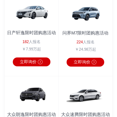
吴先生
182*****1022
丰田C-HR
半小时前
倪先生
180*****6543
英朗
2分钟前
马女士
183*****9462
广汽本田
1秒前
周先生
180*****3064
奔驰
1分钟前
日产轩逸限时团购惠活动
问界M7限时团购惠活动
周先生
138*****0104
丰田C-HR
10分钟前
182
人报名
224
人报名
李先生
186*****6222
宝马4系
1分钟前
￥7.99万起
￥24.98万起
立即询价
立即询价
大众朗逸限时团购惠活动
大众速腾限时团购惠活动