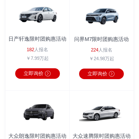
吴先生
182*****1022
丰田C-HR
半小时前
倪先生
180*****6543
英朗
2分钟前
马女士
183*****9462
广汽本田
1秒前
周先生
180*****3064
奔驰
1分钟前
日产轩逸限时团购惠活动
问界M7限时团购惠活动
周先生
138*****0104
丰田C-HR
10分钟前
182
人报名
224
人报名
￥7.99万起
￥24.98万起
李先生
186*****6222
宝马4系
1分钟前
立即询价
立即询价
大众朗逸限时团购惠活动
大众速腾限时团购惠活动