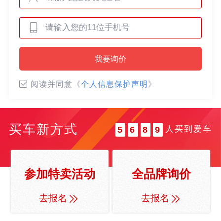
0
0
1
1
2
0
2
3
我要询价
0
1
3
4
1
2
4
5
阅读并同意《
个人信息保护声明
》
2
3
5
6
3
4
6
7
4
5
7
8
买车新方式
人买到爱车
5
6
8
9
6
7
9
7
8
8
9
参加特卖活动
全品牌询价
9
去报名
去报名