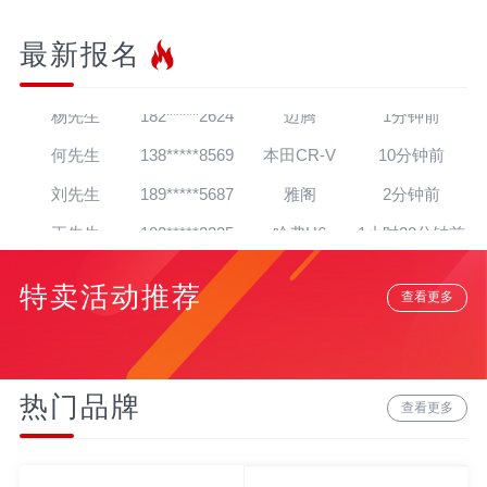
最新报名
王先生
139*****7564
帕萨特
30秒前
杨先生
182*****2624
迈腾
1分钟前
何先生
138*****8569
本田CR-V
10分钟前
刘先生
189*****5687
雅阁
2分钟前
王先生
182*****2235
哈弗H6
1小时20分钟前
朱先生
139*****4138
英朗
1小时16分钟前
特卖活动推荐
查看更多
吴先生
181*****5020
朗逸
1天前
孙先生
139*****4318
奥迪A8
12分钟前
赵先生
180*****3064
宝马7系
22分钟前
热门品牌
查看更多
贾先生
152*****8888
宝马Z4
20分钟前
高先生
134*****6284
奥迪A6L
15分钟前