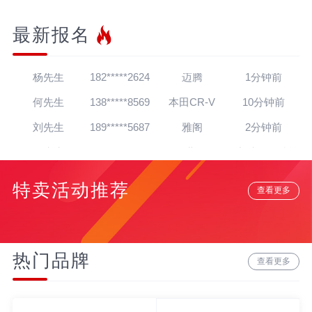
最新报名
王先生
139*****7564
帕萨特
30秒前
杨先生
182*****2624
迈腾
1分钟前
何先生
138*****8569
本田CR-V
10分钟前
刘先生
189*****5687
雅阁
2分钟前
王先生
182*****2235
哈弗H6
1小时20分钟前
朱先生
139*****4138
英朗
1小时16分钟前
特卖活动推荐
查看更多
吴先生
181*****5020
朗逸
1天前
孙先生
139*****4318
奥迪A8
12分钟前
赵先生
180*****3064
宝马7系
22分钟前
热门品牌
查看更多
贾先生
152*****8888
宝马Z4
20分钟前
高先生
134*****6284
奥迪A6L
15分钟前