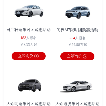
吴先生
182*****1022
丰田C-HR
半小时前
倪先生
180*****6543
英朗
2分钟前
马女士
183*****9462
广汽本田
1秒前
日产轩逸限时团购惠活动
问界M7限时团购惠活动
周先生
180*****3064
奔驰
1分钟前
182
人报名
224
人报名
周先生
138*****0104
丰田C-HR
10分钟前
￥7.99万起
￥24.98万起
李先生
186*****6222
宝马4系
1分钟前
立即询价
立即询价
大众朗逸限时团购惠活动
大众速腾限时团购惠活动