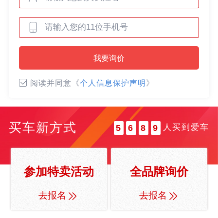
0
0
1
1
2
0
2
3
我要询价
0
1
3
4
1
2
4
5
阅读并同意《
个人信息保护声明
》
2
3
5
6
3
4
6
7
4
5
7
8
买车新方式
人买到爱车
5
6
8
9
6
7
9
7
8
8
9
参加特卖活动
全品牌询价
9
去报名
去报名