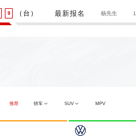
8
最新报名
（台）
9
何先生
1
刘先生
1
王先生
1
朱先生
1
吴先生
1
孙先生
1
推荐
轿车
SUV
MPV
赵先生
1
贾先生
1