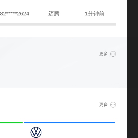
38*****8569
本田CR-V
10分钟前
89*****5687
雅阁
2分钟前
82*****2235
哈弗H6
1小时20分钟前
更多
39*****4138
英朗
1小时16分钟前
81*****5020
朗逸
1天前
39*****4318
奥迪A8
12分钟前
更多
80*****3064
宝马7系
22分钟前
52*****8888
宝马Z4
20分钟前