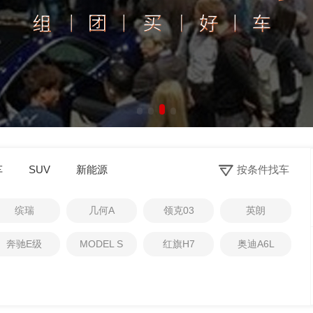
0
车
SUV
新能源
按条件找车
1
2
缤瑞
几何A
领克03
英朗
3
4
奔驰E级
MODEL S
红旗H7
奥迪A6L
5
6
7
杨先生
1