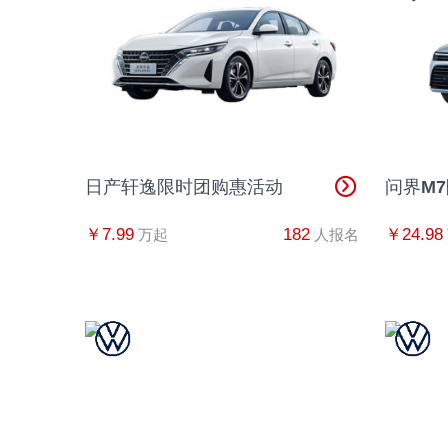
日产轩逸限时团购惠活动
问界M
￥7.99
182
￥24.98
万起
人报名