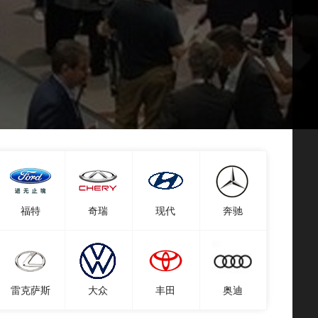
福特
奇瑞
现代
奔驰
雷克萨斯
大众
丰田
奥迪
82*****2624
迈腾
1分钟前