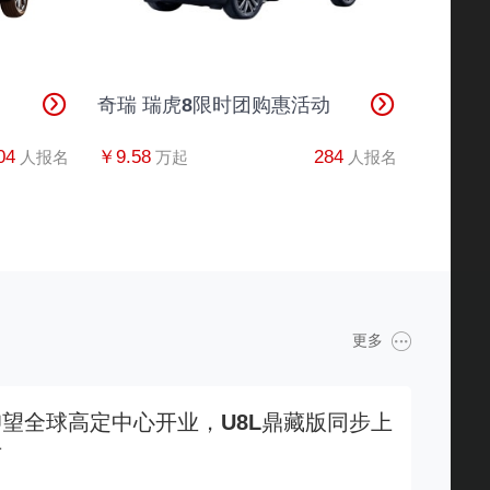
奇瑞 瑞虎8限时团购惠活动
04
￥9.58
284
人报名
万起
人报名
更多
仰望全球高定中心开业，U8L鼎藏版同步上
市