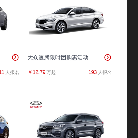
34*****6284
奥迪A6L
15分钟前
82*****1022
丰田C-HR
半小时前
80*****6543
英朗
2分钟前
83*****9462
广汽本田
1秒前
大众速腾限时团购惠活动
80*****3064
奔驰
1分钟前
11
￥12.79
193
人报名
万起
人报名
38*****0104
丰田C-HR
10分钟前
86*****6222
宝马4系
1分钟前
39*****7564
帕萨特
30秒前