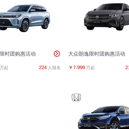
高先生
1
吴先生
1
倪先生
1
马女士
1
7限时团购惠活动
大众朗逸限时团购惠活动
周先生
1
224
￥7.999
2
万起
人报名
万起
周先生
1
李先生
1
王先生
1