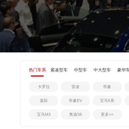
热门车系
紧凑型车
中型车
中大型车
豪华
0
1
卡罗拉
雷凌
帝豪
0
2
0
1
3
嘉际
帝豪EV
宝马5系
1
2
4
宝马M3
奥迪S6
更多>>
2
3
5
3
4
6