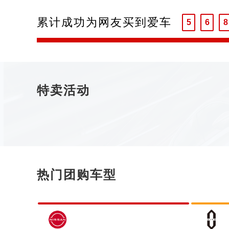
4
5
7
累计成功为网友买到爱车
5
6
8
6
7
9
7
8
8
9
9
特卖活动
热门团购车型