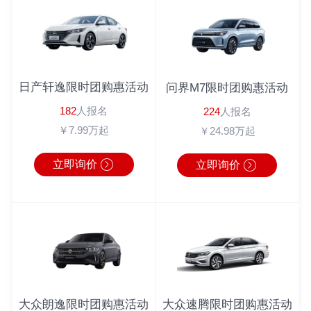
吴先生
182*****1022
丰田C-HR
半小时前
倪先生
180*****6543
英朗
2分钟前
马女士
183*****9462
广汽本田
1秒前
周先生
180*****3064
奔驰
1分钟前
日产轩逸限时团购惠活动
问界M7限时团购惠活动
周先生
138*****0104
丰田C-HR
10分钟前
182
人报名
224
人报名
￥7.99万起
￥24.98万起
李先生
186*****6222
宝马4系
1分钟前
立即询价
立即询价
大众朗逸限时团购惠活动
大众速腾限时团购惠活动