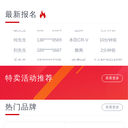
最新报名
王先生
139*****7564
帕萨特
30秒前
杨先生
182*****2624
迈腾
1分钟前
何先生
138*****8569
本田CR-V
10分钟前
刘先生
189*****5687
雅阁
2分钟前
王先生
182*****2235
哈弗H6
1小时20分钟前
朱先生
139*****4138
英朗
1小时16分钟前
特卖活动推荐
查看更多
吴先生
181*****5020
朗逸
1天前
孙先生
139*****4318
奥迪A8
12分钟前
赵先生
180*****3064
宝马7系
22分钟前
热门品牌
查看更多
贾先生
152*****8888
宝马Z4
20分钟前
高先生
134*****6284
奥迪A6L
15分钟前