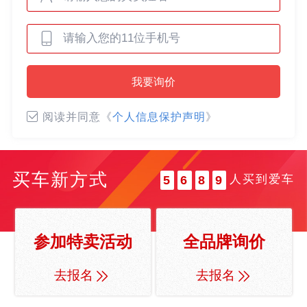
0
0
1
1
2
0
2
3
我要询价
0
1
3
4
1
2
4
5
阅读并同意《
个人信息保护声明
》
2
3
5
6
3
4
6
7
4
5
7
8
买车新方式
人买到爱车
5
6
8
9
6
7
9
7
8
8
9
参加特卖活动
全品牌询价
9
去报名
去报名