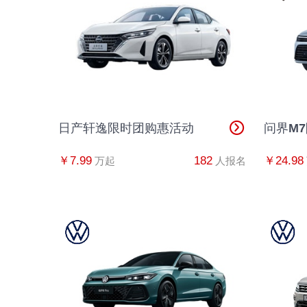
日产轩逸限时团购惠活动
问界M
￥7.99
182
￥24.98
万起
人报名