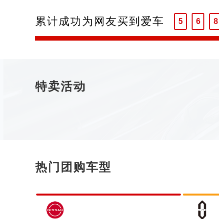
4
5
7
累计成功为网友买到爱车
5
6
8
6
7
9
7
8
8
9
9
特卖活动
热门团购车型