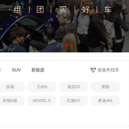
0
车
SUV
新能源
按条件找车
1
2
缤瑞
几何A
领克03
英朗
3
4
奔驰E级
MODEL S
红旗H7
奥迪A6L
5
6
7