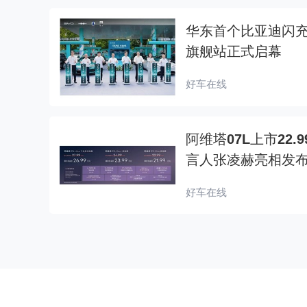
华东首个比亚迪闪充
旗舰站正式启幕
好车在线
阿维塔07L上市22
言人张凌赫亮相发
好车在线