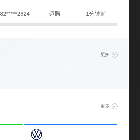
38*****8569
本田CR-V
10分钟前
89*****5687
雅阁
2分钟前
82*****2235
哈弗H6
1小时20分钟前
更多
39*****4138
英朗
1小时16分钟前
81*****5020
朗逸
1天前
39*****4318
奥迪A8
12分钟前
更多
80*****3064
宝马7系
22分钟前
52*****8888
宝马Z4
20分钟前
34*****6284
奥迪A6L
15分钟前