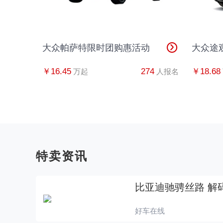
大众帕萨特限时团购惠活动
大众途
￥16.45
274
￥18.68
万起
人报名
特卖资讯
比亚迪驰骋丝路 解
好车在线