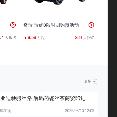
奇瑞 瑞虎8限时团购惠活动
04
￥9.58
284
人报名
万起
人报名
更多
比亚迪驰骋丝路 解码药瓷丝茶商贸印记
车在线
2026/08/10 12:09