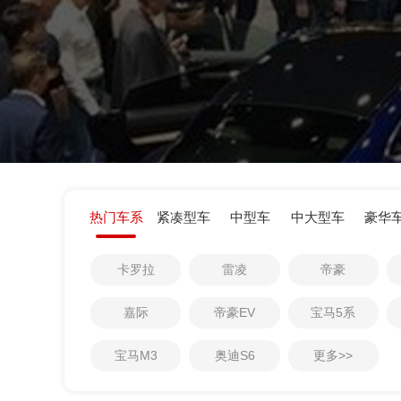
热门车系
紧凑型车
中型车
中大型车
豪华
0
1
卡罗拉
雷凌
帝豪
0
2
0
1
3
嘉际
帝豪EV
宝马5系
1
2
4
宝马M3
奥迪S6
更多>>
2
3
5
3
4
6