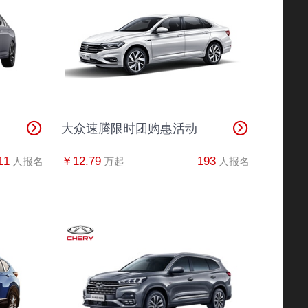
82*****1022
丰田C-HR
半小时前
80*****6543
英朗
2分钟前
83*****9462
广汽本田
1秒前
大众速腾限时团购惠活动
80*****3064
奔驰
1分钟前
11
￥12.79
193
人报名
万起
人报名
38*****0104
丰田C-HR
10分钟前
86*****6222
宝马4系
1分钟前
39*****7564
帕萨特
30秒前
82*****2624
迈腾
1分钟前