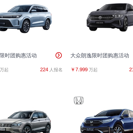
吴先生
1
倪先生
1
马女士
1
7限时团购惠活动
大众朗逸限时团购惠活动
周先生
1
224
￥7.999
2
万起
人报名
万起
周先生
1
李先生
1
王先生
1
杨先生
1