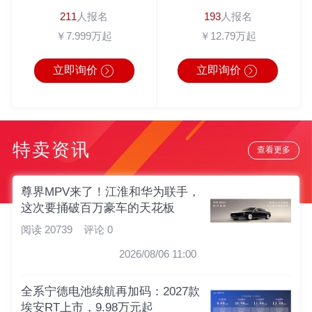
211
人报名
193
人报名
￥7.999万起
￥12.79万起
立即询价
立即询价
特卖资讯
查看更多
尊界MPV来了！江淮和华为联手，
这次要捅破百万豪车的天花板
阅读 20739
评论 0
2026/08/06 11:00
全系宁德电池续航再加码：2027款
埃安RT上市，9.98万元起