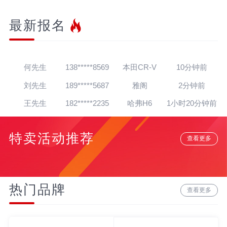
最新报名
王先生
139*****7564
帕萨特
30秒前
杨先生
182*****2624
迈腾
1分钟前
何先生
138*****8569
本田CR-V
10分钟前
刘先生
189*****5687
雅阁
2分钟前
王先生
182*****2235
哈弗H6
1小时20分钟前
朱先生
139*****4138
英朗
1小时16分钟前
特卖活动推荐
吴先生
181*****5020
朗逸
1天前
查看更多
孙先生
139*****4318
奥迪A8
12分钟前
赵先生
180*****3064
宝马7系
22分钟前
热门品牌
查看更多
贾先生
152*****8888
宝马Z4
20分钟前
高先生
134*****6284
奥迪A6L
15分钟前