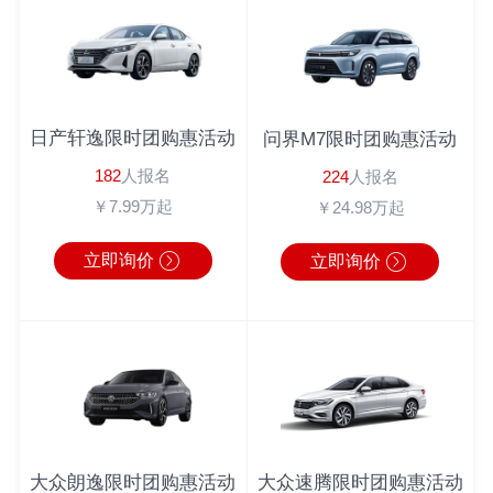
吴先生
182*****1022
丰田C-HR
半小时前
倪先生
180*****6543
英朗
2分钟前
马女士
183*****9462
广汽本田
1秒前
周先生
180*****3064
奔驰
1分钟前
日产轩逸限时团购惠活动
问界M7限时团购惠活动
周先生
138*****0104
丰田C-HR
10分钟前
182
人报名
224
人报名
李先生
186*****6222
宝马4系
1分钟前
￥7.99万起
￥24.98万起
立即询价
立即询价
大众朗逸限时团购惠活动
大众速腾限时团购惠活动