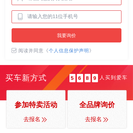
0
0
1
1
2
0
2
3
我要询价
0
1
3
4
1
2
4
5
阅读并同意《
个人信息保护声明
》
2
3
5
6
3
4
6
7
4
5
7
8
买车新方式
人买到爱车
5
6
8
9
6
7
9
7
8
8
9
参加特卖活动
全品牌询价
9
去报名
去报名