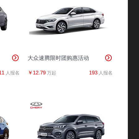
82*****1022
丰田C-HR
半小时前
80*****6543
英朗
2分钟前
83*****9462
广汽本田
1秒前
大众速腾限时团购惠活动
80*****3064
奔驰
1分钟前
11
￥12.79
193
人报名
万起
人报名
38*****0104
丰田C-HR
10分钟前
86*****6222
宝马4系
1分钟前
39*****7564
帕萨特
30秒前
82*****2624
迈腾
1分钟前