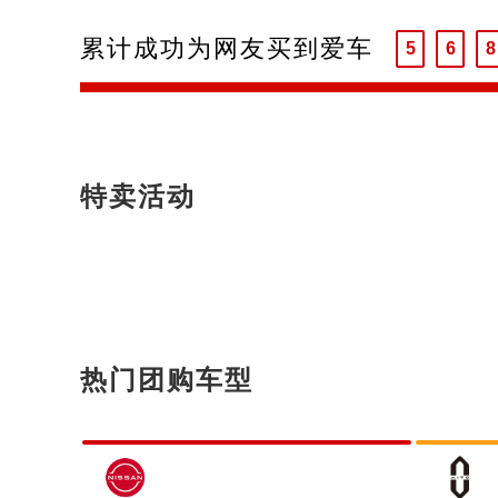
4
5
7
累计成功为网友买到爱车
5
6
8
6
7
9
7
8
8
9
9
特卖活动
热门团购车型