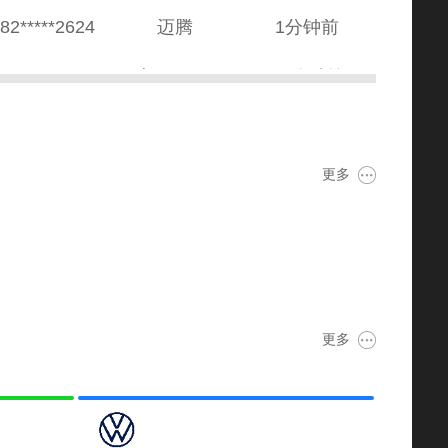
38*****8569
本田CR-V
10分钟前
89*****5687
雅阁
2分钟前
82*****2235
哈弗H6
1小时20分钟前
更多
39*****4138
英朗
1小时16分钟前
81*****5020
朗逸
1天前
39*****4318
奥迪A8
12分钟前
更多
80*****3064
宝马7系
22分钟前
52*****8888
宝马Z4
20分钟前
34*****6284
奥迪A6L
15分钟前