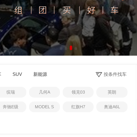
0
车
SUV
新能源
按条件找车
1
2
缤瑞
几何A
领克03
英朗
3
4
奔驰E级
MODEL S
红旗H7
奥迪A6L
5
6
7