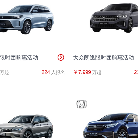
吴先生
1
倪先生
1
马女士
1
7限时团购惠活动
大众朗逸限时团购惠活动
周先生
1
224
￥7.999
2
万起
人报名
万起
周先生
1
李先生
1
王先生
1
杨先生
1