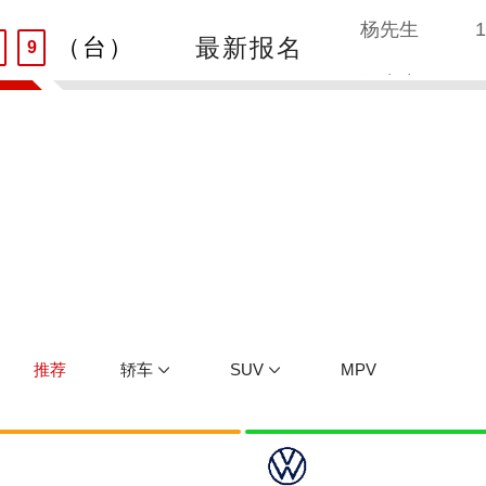
8
最新报名
（台）
何先生
1
9
刘先生
1
王先生
1
朱先生
1
吴先生
1
孙先生
1
推荐
轿车
SUV
MPV
赵先生
1
贾先生
1
高先生
1