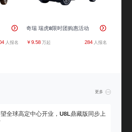
奇瑞 瑞虎8限时团购惠活动
04
￥9.58
284
人报名
万起
人报名
更多
仰望全球高定中心开业，U8L鼎藏版同步上
市