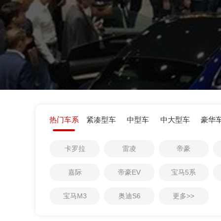
热门车系
紧凑型车
中型车
中大型车
豪华
0
1
卡罗拉
雷凌
帝豪
0
2
0
1
3
嘉际
帝豪EV
宝马5系
1
2
4
宝马M3
奥迪S6
更多>>
2
3
5
3
4
6