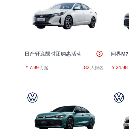
日产轩逸限时团购惠活动
问界M
￥7.99
182
￥24.98
万起
人报名