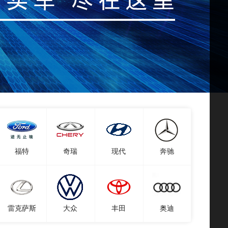
福特
奇瑞
现代
奔驰
雷克萨斯
大众
丰田
奥迪