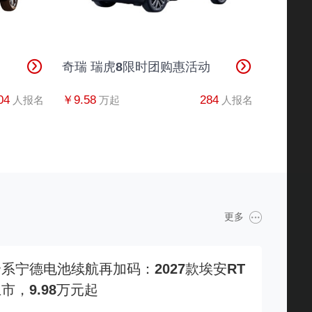
奇瑞 瑞虎8限时团购惠活动
04
￥9.58
284
人报名
万起
人报名
更多
系宁德电池续航再加码：2027款埃安RT
市，9.98万元起