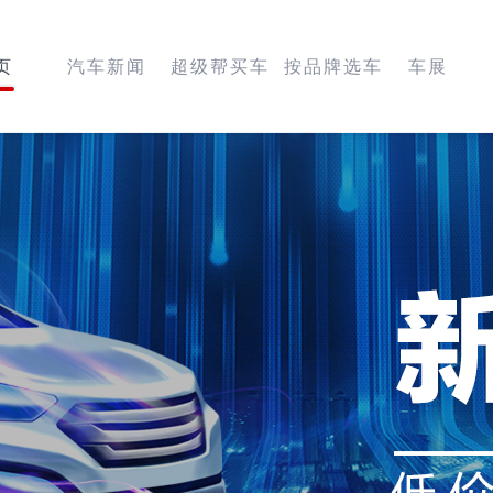
页
汽车新闻
超级帮买车
按品牌选车
车展