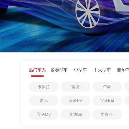
热门车系
紧凑型车
中型车
中大型车
豪华
0
1
卡罗拉
雷凌
帝豪
0
2
0
1
3
嘉际
帝豪EV
宝马5系
1
2
4
宝马M3
奥迪S6
更多>>
2
3
5
3
4
6