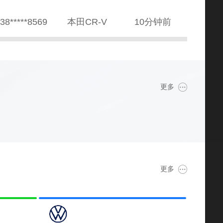
38*****8569
本田CR-V
10分钟前
89*****5687
雅阁
2分钟前
82*****2235
哈弗H6
1小时20分钟前
更多
39*****4138
英朗
1小时16分钟前
81*****5020
朗逸
1天前
39*****4318
奥迪A8
12分钟前
更多
80*****3064
宝马7系
22分钟前
52*****8888
宝马Z4
20分钟前
34*****6284
奥迪A6L
15分钟前