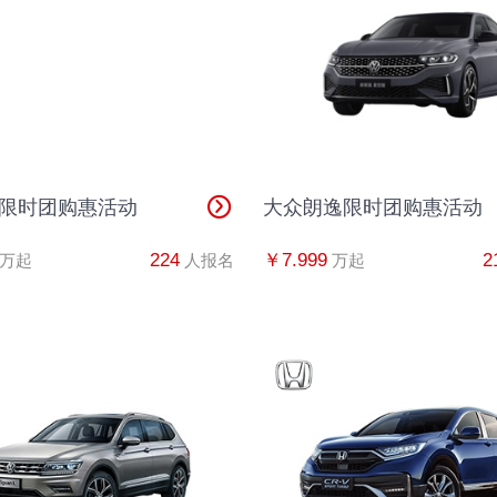
吴先生
1
倪先生
1
马女士
1
7限时团购惠活动
大众朗逸限时团购惠活动
周先生
1
224
￥7.999
2
万起
人报名
万起
周先生
1
李先生
1
王先生
1
杨先生
1