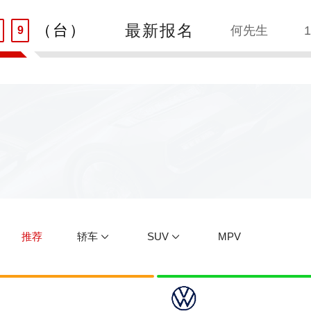
8
最新报名
（台）
何先生
1
9
刘先生
1
王先生
1
朱先生
1
吴先生
1
孙先生
1
推荐
轿车
SUV
MPV
赵先生
1
贾先生
1
高先生
1