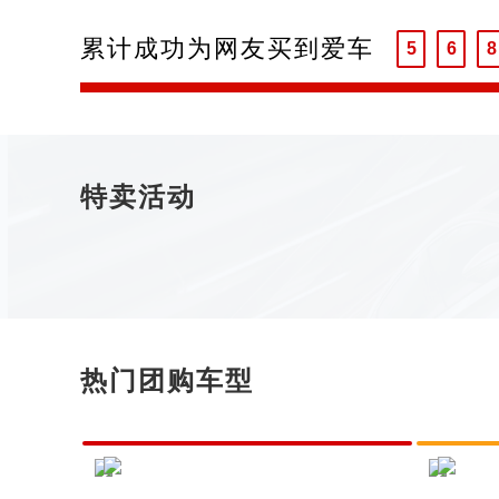
4
5
7
累计成功为网友买到爱车
5
6
8
6
7
9
7
8
8
9
9
特卖活动
热门团购车型