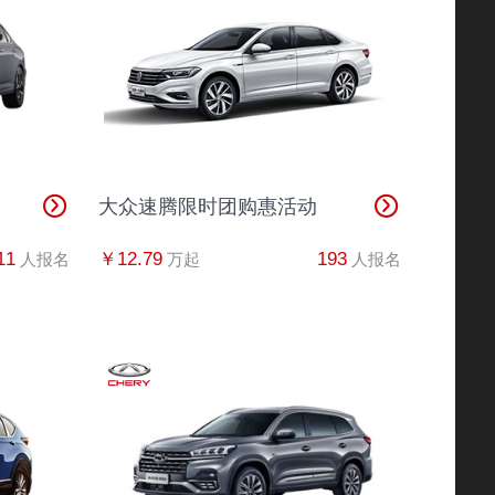
82*****1022
丰田C-HR
半小时前
80*****6543
英朗
2分钟前
83*****9462
广汽本田
1秒前
大众速腾限时团购惠活动
80*****3064
奔驰
1分钟前
11
￥12.79
193
人报名
万起
人报名
38*****0104
丰田C-HR
10分钟前
86*****6222
宝马4系
1分钟前
39*****7564
帕萨特
30秒前
82*****2624
迈腾
1分钟前