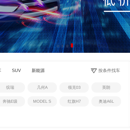
0
车
SUV
新能源
按条件找车
1
2
缤瑞
几何A
领克03
英朗
3
4
奔驰E级
MODEL S
红旗H7
奥迪A6L
5
6
7