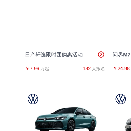
日产轩逸限时团购惠活动
问界M
￥7.99
182
￥24.98
万起
人报名