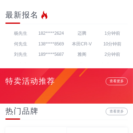
最新报名
王先生
139*****7564
帕萨特
30秒前
杨先生
182*****2624
迈腾
1分钟前
何先生
138*****8569
本田CR-V
10分钟前
刘先生
189*****5687
雅阁
2分钟前
王先生
182*****2235
哈弗H6
1小时20分钟前
朱先生
139*****4138
英朗
1小时16分钟前
特卖活动推荐
查看更多
吴先生
181*****5020
朗逸
1天前
孙先生
139*****4318
奥迪A8
12分钟前
赵先生
180*****3064
宝马7系
22分钟前
热门品牌
查看更多
贾先生
152*****8888
宝马Z4
20分钟前
高先生
134*****6284
奥迪A6L
15分钟前