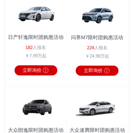
吴先生
182*****1022
丰田C-HR
半小时前
倪先生
180*****6543
英朗
2分钟前
马女士
183*****9462
广汽本田
1秒前
日产轩逸限时团购惠活动
问界M7限时团购惠活动
周先生
180*****3064
奔驰
1分钟前
182
人报名
224
人报名
周先生
138*****0104
丰田C-HR
10分钟前
￥7.99万起
￥24.98万起
李先生
186*****6222
宝马4系
1分钟前
立即询价
立即询价
大众朗逸限时团购惠活动
大众速腾限时团购惠活动