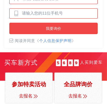
0
0
1
1
2
0
2
3
我要询价
0
1
3
4
1
2
4
5
阅读并同意《
个人信息保护声明
》
2
3
5
6
3
4
6
7
4
5
7
8
买车新方式
人买到爱车
5
6
8
9
6
7
9
7
8
8
9
参加特卖活动
全品牌询价
9
去报名
去报名